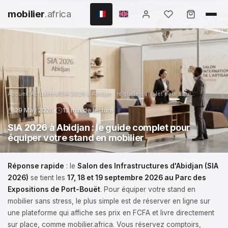
mobilier
.africa
Accueil
/
Actualités
/
SIA 2026 à Abidjan : le guide complet pour équi...
29 May 2026
13 min de lecture
SIA 2026 à Abidjan : le guide complet pour
équiper votre stand en mobilier
Réponse rapide
: le
Salon des Infrastructures d'Abidjan (SIA
2026)
se tient les
17, 18 et 19 septembre 2026 au Parc des
Expositions de Port-Bouët
. Pour équiper votre stand en
mobilier sans stress, le plus simple est de réserver en ligne sur
une plateforme qui affiche ses prix en FCFA et livre directement
sur place, comme mobilier.africa. Vous réservez comptoirs,