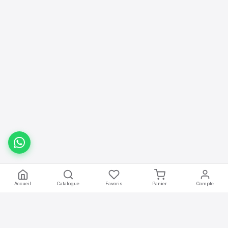
Accueil
Catalogue
Favoris
Panier
Compte
mobilier
.africa
Location de mobilier professionnel pour vos événements en Afrique.