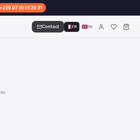
+225 07 10 01 29 21
Contact
FR
EN
ci.