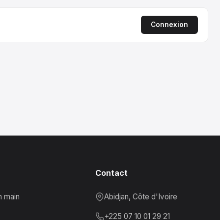
Connexion
Contact
n main
Abidjan, Côte d'Ivoire
+225 07 10 01 29 21