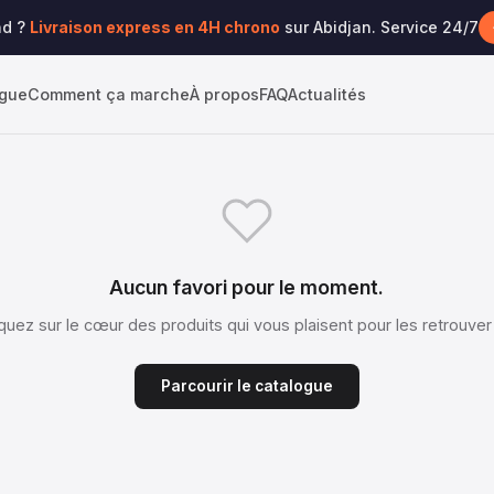
nd ?
Livraison express en 4H chrono
sur Abidjan. Service 24/7
ogue
Comment ça marche
À propos
FAQ
Actualités
Aucun favori pour le moment.
iquez sur le cœur des produits qui vous plaisent pour les retrouver i
Parcourir le catalogue