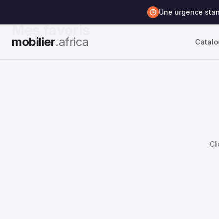
Une urgence sta
Mes favoris
mobilier
.africa
Catal
Cl