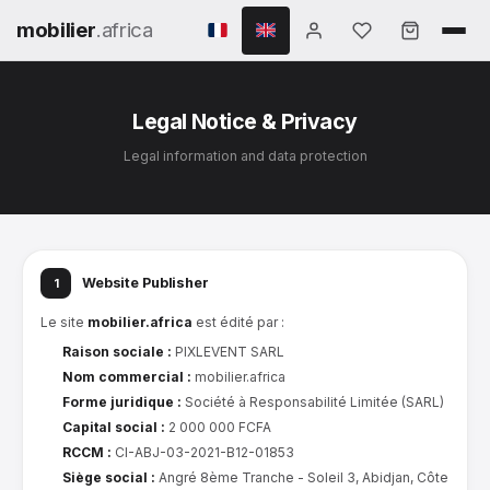
mobilier
.africa
Legal Notice & Privacy
Legal information and data protection
Website Publisher
1
Le site
mobilier.africa
est édité par :
Raison sociale :
PIXLEVENT SARL
Nom commercial :
mobilier.africa
Forme juridique :
Société à Responsabilité Limitée (SARL)
Capital social :
2 000 000 FCFA
RCCM :
CI-ABJ-03-2021-B12-01853
Siège social :
Angré 8ème Tranche - Soleil 3, Abidjan, Côte