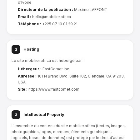
d'Ivoire
Directeur de la publication :
Maxime LAFFONT
Email :
hello@mobilier.africa
Téléphone :
+225 07 10 01 29 21
Hosting
2
Le site mobilier.africa est hébergé par :
Hébergeur :
FastComet Inc.
Adresse :
101 N Brand Blvd, Suite 102, Glendale, CA 91203,
USA
Site :
https://www.fastcomet.com
Intellectual Property
3
L'ensemble du contenu du site mobilier.africa (textes, images,
photographies, logos, marques, éléments graphiques,
logiciels, bases de données) est protégé par le droit d'auteur