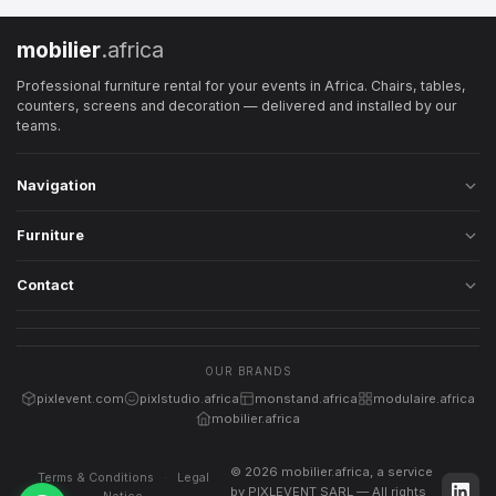
mobilier
.africa
Professional furniture rental for your events in Africa. Chairs, tables,
counters, screens and decoration — delivered and installed by our
teams.
Navigation
Home
Furniture
Catalog
All-in-One Packs
Contact
How it works
Chairs
Abidjan, Ivory Coast
About us
Tables
+225 07 10 01 29 21
FAQ
Counters
OUR BRANDS
WhatsApp
Second-hand
pixlevent.com
pixlstudio.africa
monstand.africa
modulaire.africa
hello@mobilier.africa
TVs & Screens
mobilier.africa
Decoration
© 2026 mobilier.africa, a service
Terms & Conditions
·
Legal
by PIXLEVENT SARL — All rights