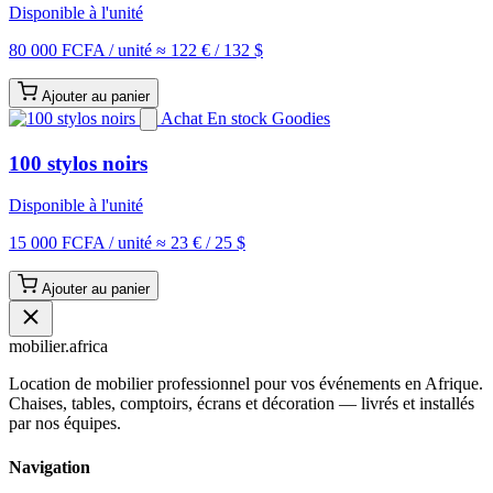
Disponible à l'unité
80 000 FCFA
/ unité
≈ 122 € / 132 $
Ajouter au panier
Achat
En stock
Goodies
100 stylos noirs
Disponible à l'unité
15 000 FCFA
/ unité
≈ 23 € / 25 $
Ajouter au panier
mobilier
.africa
Location de mobilier professionnel pour vos événements en Afrique.
Chaises, tables, comptoirs, écrans et décoration — livrés et installés
par nos équipes.
Navigation