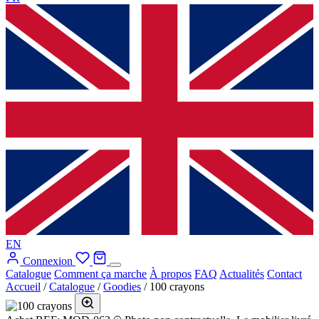
EN
Connexion
Catalogue
Comment ça marche
À propos
FAQ
Actualités
Contact
Accueil
/
Catalogue
/
Goodies
/
100 crayons