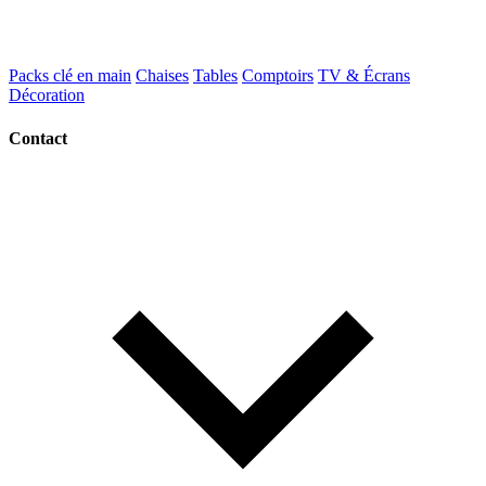
Packs clé en main
Chaises
Tables
Comptoirs
TV & Écrans
Décoration
Contact