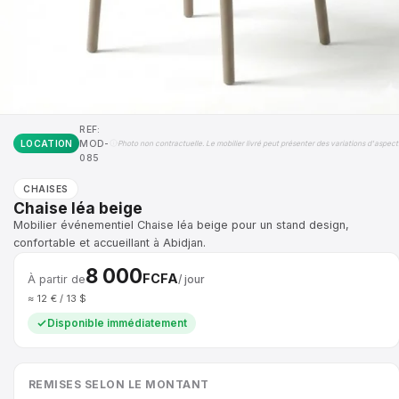
REF:
LOCATION
MOD-
Photo non contractuelle. Le mobilier livré peut présenter des variations d'aspect
085
CHAISES
Chaise léa beige
Mobilier événementiel Chaise léa beige pour un stand design,
confortable et accueillant à Abidjan.
8 000
FCFA
À partir de
/ jour
≈ 12 € / 13 $
Disponible immédiatement
REMISES SELON LE MONTANT