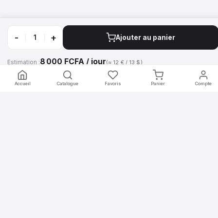
mobilier
.africa
-
+
Ajouter au panier
Location de mobilier professionnel pour vos événements en Afrique.
Chaises, tables, comptoirs, écrans et décoration — livrés et installés
8 000 FCFA / jour
Estimation :
(≈ 12 € / 13 $)
par nos équipes.
Appeler
WhatsApp
Accueil
Catalogue
Favoris
Panier
Compte
Navigation
Accueil
Mobilier
Catalogue
Packs clé en main
Contact
Comment ça marche
Chaises
Abidjan, Côte d'Ivoire
À propos
Tables
+225 07 10 01 29 21
FAQ
Comptoirs
NOS MARQUES
WhatsApp
Occasion
pixlevent.com
pixlstudio.africa
monstand.africa
modulaire.africa
hello@mobilier.africa
TV & Écrans
mobilier.africa
Décoration