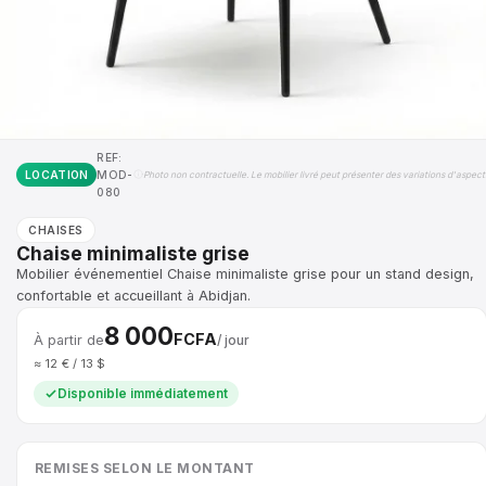
REF:
LOCATION
MOD-
Photo non contractuelle. Le mobilier livré peut présenter des variations d'aspect
080
CHAISES
Chaise minimaliste grise
Mobilier événementiel Chaise minimaliste grise pour un stand design,
confortable et accueillant à Abidjan.
8 000
FCFA
À partir de
/ jour
≈ 12 € / 13 $
Disponible immédiatement
REMISES SELON LE MONTANT