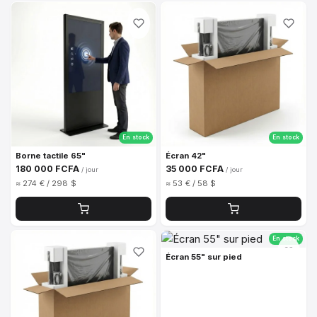
En stock
En stock
Borne tactile 65"
Écran 42"
180 000 FCFA
35 000 FCFA
/ jour
/ jour
≈ 274 € / 298 $
≈ 53 € / 58 $
En stock
Écran 55" sur pied