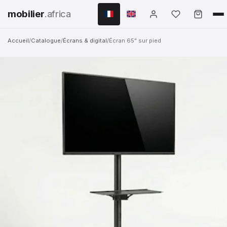
mobilier
.africa
Accueil
/
Catalogue
/
Écrans & digital
/
Écran 65" sur pied