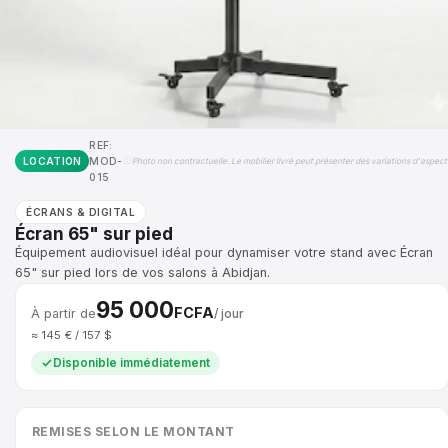
REF:
LOCATION
MOD-
Photo non contractuelle. Le mobilier livré peut présenter des variations d'aspect
015
ÉCRANS & DIGITAL
Écran 65" sur pied
Équipement audiovisuel idéal pour dynamiser votre stand avec Écran
65" sur pied lors de vos salons à Abidjan.
95 000
FCFA
À partir de
/ jour
≈ 145 € / 157 $
Disponible immédiatement
REMISES SELON LE MONTANT