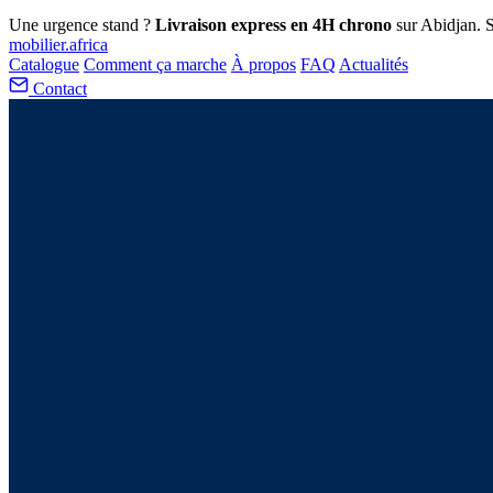
Une urgence stand ?
Livraison express en 4H chrono
sur Abidjan. S
mobilier
.africa
Catalogue
Comment ça marche
À propos
FAQ
Actualités
Contact