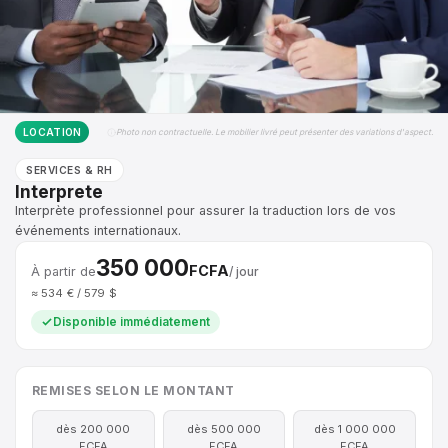
LOCATION
Photo non contractuelle. Le mobilier livré peut présenter des variations d'aspect.
SERVICES & RH
Interprete
Interprète professionnel pour assurer la traduction lors de vos
événements internationaux.
350 000
FCFA
À partir de
/ jour
≈ 534 € / 579 $
Disponible immédiatement
REMISES SELON LE MONTANT
dès 200 000
dès 500 000
dès 1 000 000
FCFA
FCFA
FCFA