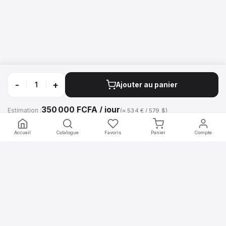
-
+
Ajouter au panier
350 000 FCFA / jour
Estimation :
(≈ 534 € / 579 $)
Appeler
WhatsApp
Accueil
Catalogue
Favoris
Panier
Compte
mobilier
.africa
Location de mobilier professionnel pour vos événements en Afrique.
Chaises, tables, comptoirs, écrans et décoration — livrés et installés
par nos équipes.
Navigation