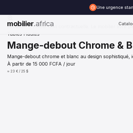
Accueil
/
Catalogue
/
Tables Hautes
/
Mange-debout Ch
Une urgence sta
mobilier
.africa
Catal
Location
Photo non contractuelle. Le mobilier livré pe
Tables Hautes
Mange-debout Chrome & B
Mange-debout chrome et blanc au design sophistiqué, id
À partir de
15 000
FCFA
/ jour
≈ 23 € / 25 $