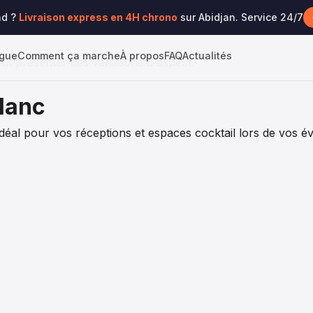
rome & Blanc
nd ?
Livraison express en 4H chrono
sur Abidjan. Service 24/7
ogue
Comment ça marche
À propos
FAQ
Actualités
ut présenter des variations d'aspect.
lanc
éal pour vos réceptions et espaces cocktail lors de vos é