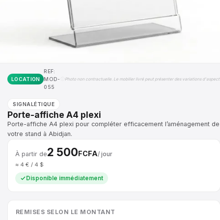
REF:
LOCATION
MOD-
Photo non contractuelle. Le mobilier livré peut présenter des variations d'aspect
055
SIGNALÉTIQUE
Porte-affiche A4 plexi
Porte-affiche A4 plexi pour compléter efficacement l’aménagement de
votre stand à Abidjan.
2 500
FCFA
À partir de
/ jour
≈ 4 € / 4 $
Disponible immédiatement
REMISES SELON LE MONTANT