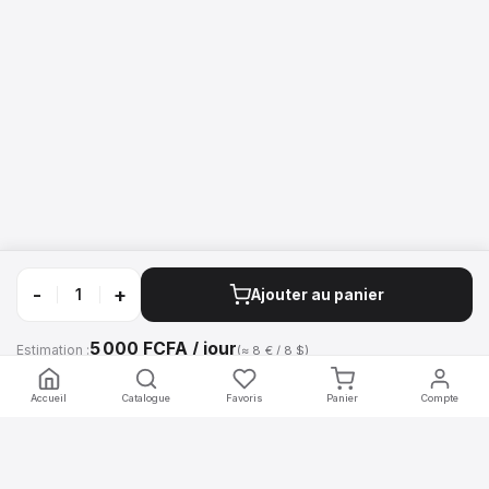
-
+
Ajouter au panier
5 000 FCFA / jour
Estimation :
(≈ 8 € / 8 $)
Appeler
WhatsApp
Accueil
Catalogue
Favoris
Panier
Compte
mobilier
.africa
Location de mobilier professionnel pour vos événements en Afrique.