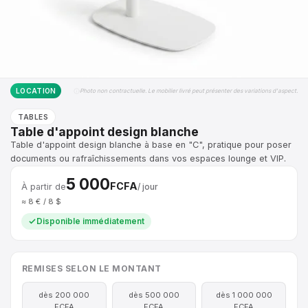
LOCATION
Photo non contractuelle. Le mobilier livré peut présenter des variations d'aspect.
TABLES
Table d'appoint design blanche
Table d'appoint design blanche à base en "C", pratique pour poser
documents ou rafraîchissements dans vos espaces lounge et VIP.
5 000
FCFA
À partir de
/ jour
≈ 8 € / 8 $
Disponible immédiatement
REMISES SELON LE MONTANT
dès 200 000
dès 500 000
dès 1 000 000
FCFA
FCFA
FCFA