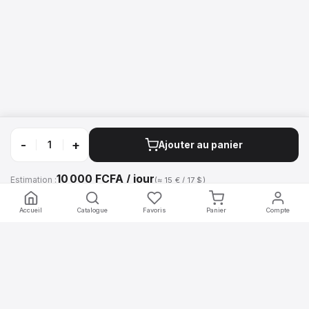
-
+
Ajouter au panier
10 000 FCFA / jour
Estimation :
(≈ 15 € / 17 $)
Appeler
WhatsApp
Accueil
Catalogue
Favoris
Panier
Compte
mobilier
.africa
Location de mobilier professionnel pour vos événements en Afrique.
Chaises, tables, comptoirs, écrans et décoration — livrés et installés
par nos équipes.