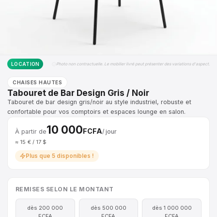
LOCATION
Photo non contractuelle. Le mobilier livré peut présenter des variations d'aspect.
CHAISES HAUTES
Tabouret de Bar Design Gris / Noir
Tabouret de bar design gris/noir au style industriel, robuste et
confortable pour vos comptoirs et espaces lounge en salon.
10 000
FCFA
À partir de
/ jour
≈ 15 € / 17 $
Plus que 5 disponibles !
REMISES SELON LE MONTANT
dès 200 000
dès 500 000
dès 1 000 000
FCFA
FCFA
FCFA