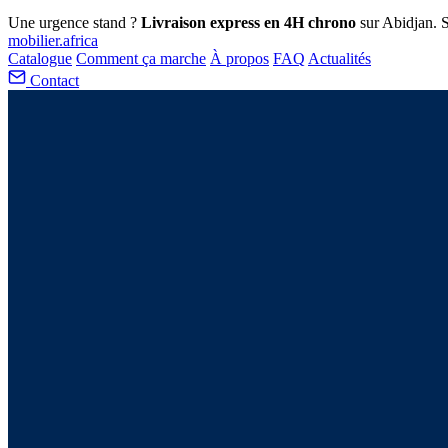
Une urgence stand ?
Livraison express en 4H chrono
sur Abidjan. S
mobilier
.africa
Catalogue
Comment ça marche
À propos
FAQ
Actualités
Contact